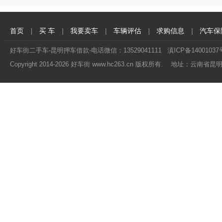
首页
买 车
我要卖车
车辆评估
求购信息
汽车保
|
|
|
|
|
好车街二手车-昆明押车借款-电话微信：13529041111
滇ICP备14001037
Copyright 2014-
2026 好车街 www.hc263.cn 版权所有. 地址：云