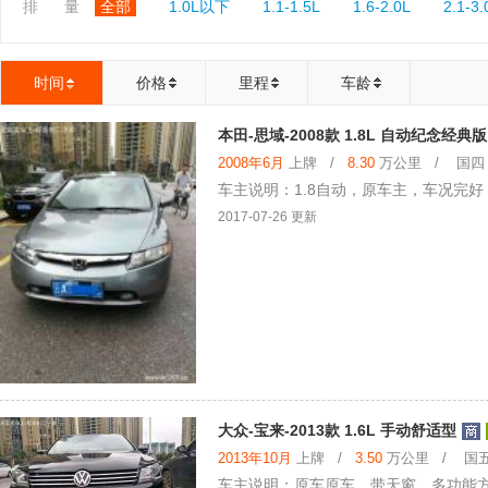
排 量
全部
1.0L以下
1.1-1.5L
1.6-2.0L
2.1-3.
时间
价格
里程
车龄
本田-思域-2008款 1.8L 自动纪念经典版
2008年6月
上牌 /
8.30
万公里 / 国四 /
车主说明：1.8自动，原车主，车况完
2017-07-26 更新
大众-宝来-2013款 1.6L 手动舒适型
2013年10月
上牌 /
3.50
万公里 / 国五 
车主说明：原车原车，带天窗，多功能