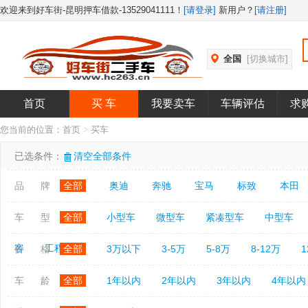
欢迎来到好车街-昆明押车借款-13529041111！
[请登录]
新用户？
[请注册]
全国
[切换城市]
首页
买 车
我要卖车
车辆评估
求
您当前的位置：
首页
>
买车
已选条件：
清空全部条件
品 牌
全部
奥迪
奔驰
宝马
标致
本田
车 型
全部
小型车
微型车
紧凑型车
中型车
客
工程车
价 格
全部
3万以下
3-5万
5-8万
8-12万
1
车 龄
全部
1年以内
2年以内
3年以内
4年以内