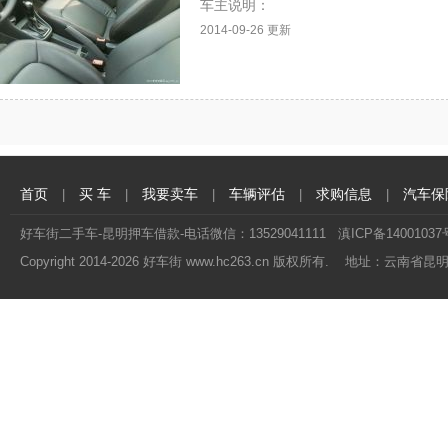
车主说明：
2014-09-26 更新
首页
买 车
我要卖车
车辆评估
求购信息
汽车保
|
|
|
|
|
好车街二手车-昆明押车借款-电话微信：13529041111
滇ICP备14001037
Copyright 2014-
2026 好车街 www.hc263.cn 版权所有. 地址：云