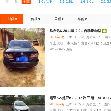
排 量
全部
1.0L以下
1.1-1.5L
1.6-2.0L
2.1-3.
时间
价格
里程
车龄
马自达6-2011款 2.0L 自动豪华型
2011年8月
上牌 /
7.20
万公里 / 国四 /
车主说明：本人换车出售2011款马自达
2017-06-27 更新
起亚K2-起亚K2 2015款 三厢 1.4L AT 
2013年9月
上牌 /
5.00
万公里 / 国四 /
车主说明：13年9月上牌，起亚k2，排