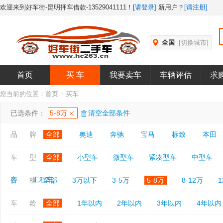
欢迎来到好车街-昆明押车借款-13529041111！
[请登录]
新用户？
[请注册]
全国
[切换城市]
首页
买 车
我要卖车
车辆评估
求
您当前的位置：
首页
>
买车
已选条件：
5-8万
清空全部条件
品 牌
全部
奥迪
奔驰
宝马
标致
本田
车 型
全部
小型车
微型车
紧凑型车
中型车
客
工程车
价 格
全部
3万以下
3-5万
5-8万
8-12万
1
车 龄
全部
1年以内
2年以内
3年以内
4年以内