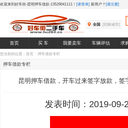
欢迎来到好车街-昆明押车借款-13529041111！
[请登录]
新用户？
[请注册]
全国
[切换城市]
首页
买 车
我要卖车
车辆评估
求
您当前的位置：
首页
>
押车借款专栏
押车借款专栏
昆明押车借款，开车过来签字放款，签字
发表时间：2019-09-2