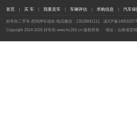
首页
买 车
我要卖车
车辆评估
求购信息
汽车保
|
|
|
|
|
好车街二手车-昆明押车借款-电话微信：13529041111
滇ICP备14001037
Copyright 2014-
2026 好车街 www.hc263.cn 版权所有. 地址：云