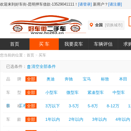
欢迎来到好车街-昆明押车借款-13529041111！
[请登录]
新用户？
[请注册]
全国
[切换城市]
首页
买 车
我要卖车
车辆评估
求
您当前的位置：
首页
>
买车
已选条件：
清空全部条件
品 牌
全部
奥迪
奔驰
宝马
标致
本田
车 型
全部
小型车
微型车
紧凑型车
中型车
客
工程车
价 格
全部
3万以下
3-5万
5-8万
8-12万
1
车 龄
全部
1年以内
2年以内
3年以内
4年以内