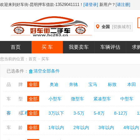
欢迎来到好车街-昆明押车借款-13529041111！
[请登录]
新用户？
[请注册]
全国
[切换城市]
首页
买 车
我要卖车
车辆评估
求
您当前的位置：
首页
>
买车
已选条件：
清空全部条件
品 牌
全部
奥迪
奔驰
宝马
标致
本田
车 型
全部
小型车
微型车
紧凑型车
中型车
客
工程车
价 格
全部
3万以下
3-5万
5-8万
8-12万
1
车 龄
全部
1年以内
2年以内
3年以内
4年以内