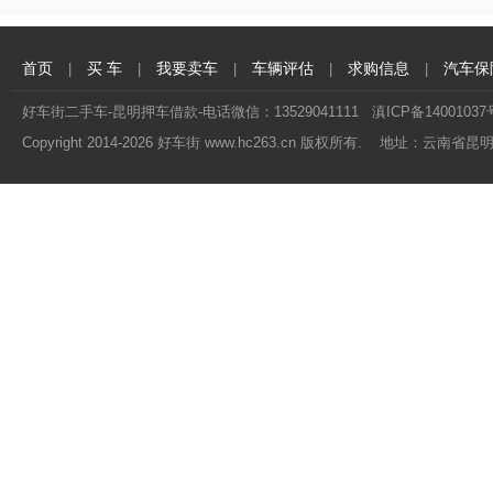
首页
买 车
我要卖车
车辆评估
求购信息
汽车保
|
|
|
|
|
好车街二手车-昆明押车借款-电话微信：13529041111
滇ICP备14001037
Copyright 2014-
2026 好车街 www.hc263.cn 版权所有. 地址：云