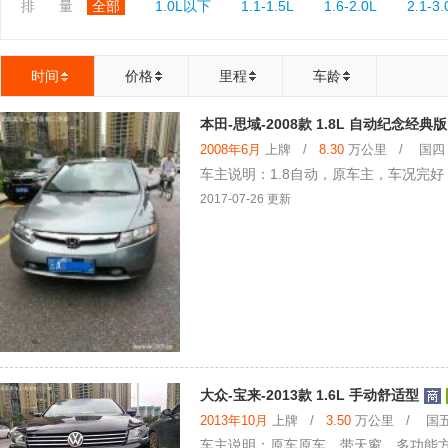
排 量
全部
1.0L以下
1.1-1.5L
1.6-2.0L
2.1-3.
时间
价格
里程
车龄
本田-思域-2008款 1.8L 自动纪念经典版
2008年6月
上牌 /
8.30
万公里 / 国四 /
车主说明：1.8自动，原车主，车况完
2017-07-26 更新
大众-宝来-2013款 1.6L 手动舒适型
2013年10月
上牌 /
3.50
万公里 / 国五 
车主说明：原车原车，带天窗，多功能