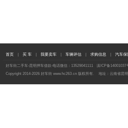
首页
买 车
我要卖车
车辆评估
求购信息
汽车保
|
|
|
|
|
好车街二手车-昆明押车借款-电话微信：13529041111
滇ICP备14001037
Copyright 2014-
2026 好车街 www.hc263.cn 版权所有. 地址：云