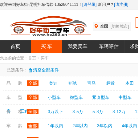
欢迎来到好车街-昆明押车借款-13529041111！
[请登录]
新用户？
[请注册]
全国
[切换城市]
首页
买 车
我要卖车
车辆评估
求
您当前的位置：
首页
>
买车
已选条件：
清空全部条件
品 牌
全部
奥迪
奔驰
宝马
标致
本田
车 型
全部
小型车
微型车
紧凑型车
中型车
客
工程车
价 格
全部
3万以下
3-5万
5-8万
8-12万
1
车 龄
全部
1年以内
2年以内
3年以内
4年以内