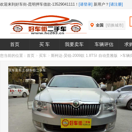
欢迎来到好车街-昆明押车借款-13529041111！
[请登录]
新用户？
[请注册]
全国
[切换城市]
首页
买 车
我要卖车
车辆评估
求
您当前的位置：
首页
>
买车
>
斯柯达-昊锐-2009款 1.8TSI 自动贵雅版 >车