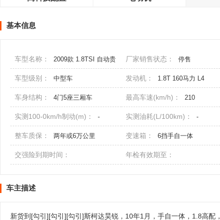
基本信息
车型名称：
厂家销售状态：
2009款 1.8TSI 自动贵
停售
雅版
车型级别：
发动机：
中型车
1.8T 160马力 L4
车身结构：
最高车速(km/h)：
4门5座三厢车
210
实测100-0km/h制动(m)：
实测油耗(L/100km)：
-
-
整车质保：
变速箱：
两年或6万公里
6挡手自一体
交强险到期时间：
年检有效期至：
车主描述
新货到[勾引][勾引][勾引]斯柯达昊锐，10年1月，手自一体，1.8高配，