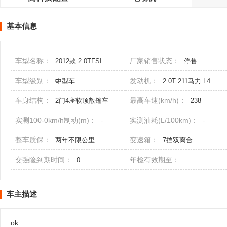
基本信息
车型名称：
厂家销售状态：
2012款 2.0TFSI
停售
Cabriolet quattro
车型级别：
发动机：
中型车
2.0T 211马力 L4
车身结构：
最高车速(km/h)：
2门4座软顶敞篷车
238
实测100-0km/h制动(m)：
实测油耗(L/100km)：
-
-
整车质保：
变速箱：
两年不限公里
7挡双离合
交强险到期时间：
年检有效期至：
0
车主描述
ok