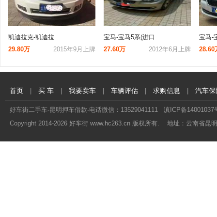
凯迪拉克-凯迪拉
宝马-宝马5系(进口
宝马-宝
29.80万
2015年9月上牌
27.60万
2012年6月上牌
28.6
首页
买 车
我要卖车
车辆评估
求购信息
汽车保
|
|
|
|
|
好车街二手车-昆明押车借款-电话微信：13529041111
滇ICP备14001037
Copyright 2014-
2026 好车街 www.hc263.cn 版权所有. 地址：云