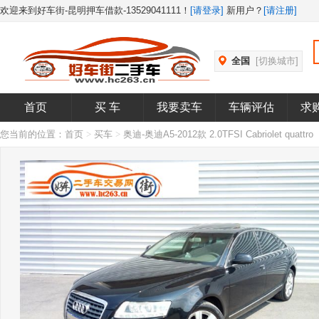
欢迎来到好车街-昆明押车借款-13529041111！
[请登录]
新用户？
[请注册]
全国
[切换城市]
首页
买 车
我要卖车
车辆评估
求
您当前的位置：
首页
>
买车
>
奥迪-奥迪A5-2012款 2.0TFSI Cabriolet qua